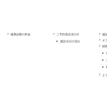
健康診断の料金
ご予約受診済の方
健
オ
健診当日の流れ
精
よ