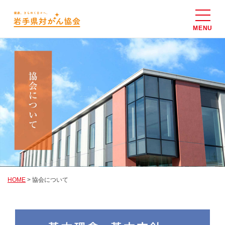
MENU
ホーム
健診のご案内
個人・健保の健診
協会けんぽの健診
住民の検診
様式ダウンロード
協会について
HOME
> 協会について
アクセス