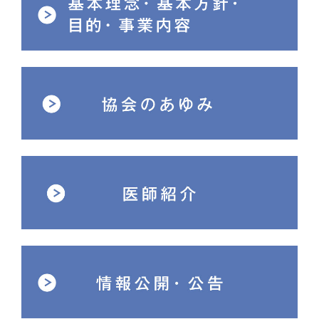
すこや館
けん館
お問合せ
予約申し込み
閉じる