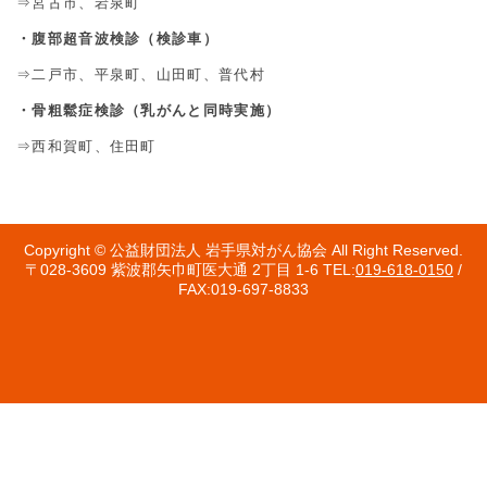
⇒宮古市、岩泉町
・腹部超音波検診（検診車）
⇒二戸市、平泉町、山田町、普代村
・骨粗鬆症検診（乳がんと同時実施）
⇒西和賀町、住田町
Copyright © 公益財団法人 岩手県対がん協会 All Right Reserved.
〒028-3609 紫波郡矢巾町医大通 2丁目 1-6 TEL:
019-618-0150
/
FAX:019-697-8833