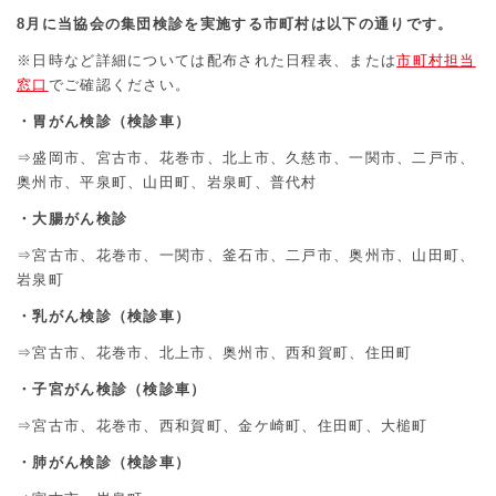
8
月に当協会の集団検診を実施する市町村は以下の通りです。
すこや館
けん館
お問合せ
※日時など詳細については配布された日程表、または
市町村担当
窓口
でご確認ください。
・胃がん検診（検診車）
予約申し込み
⇒盛岡市、宮古市、花巻市、北上市、久慈市、一関市、二戸市、
奥州市、平泉町、山田町、岩泉町、普代村
・大腸がん検診
⇒宮古市、花巻市、一関市、釜石市、二戸市、奥州市、山田町、
閉じる
岩泉町
・乳がん検診（検診車）
⇒宮古市、花巻市、北上市、奥州市、西和賀町、住田町
・子宮がん検診（検診車）
⇒宮古市、花巻市、西和賀町、金ケ崎町、住田町、大槌町
・肺がん検診（検診車）