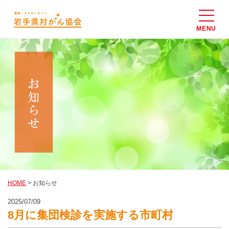
MENU
ホーム
健診のご案内
個人の健診
法人の健診
住民の検診
様式ダウンロード
協会について
HOME
> お知らせ
2025/07/09
アクセス
8月に集団検診を実施する市町村