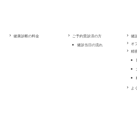
健康診断の料金
ご予約受診済の方
健
オ
健診当日の流れ
精
よ